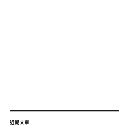
鍵
字:
頁面
信用借款
小額借款
機車借款
機車借款免留車
汽機車借款
汽機車免留車
汽車借款
汽車借款免留車
近期文章